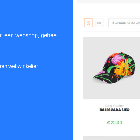
en een webshop, geheel
aren webwinkelier