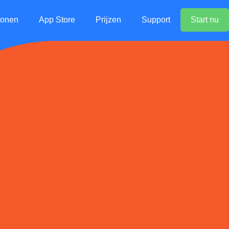
lonen
App Store
Prijzen
Support
Start nu