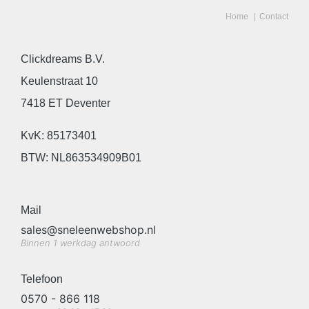
Home
Contact
Clickdreams B.V.
Keulenstraat 10
7418 ET Deventer
KvK: 85173401
BTW: NL863534909B01
Mail
sales@sneleenwebshop.nl
Binnen 1 werkdag antwoord
Telefoon
0570 - 866 118